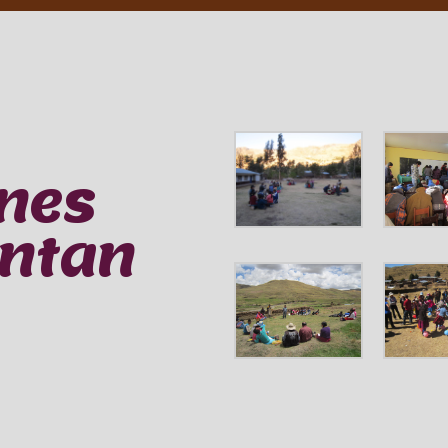
nes
entan